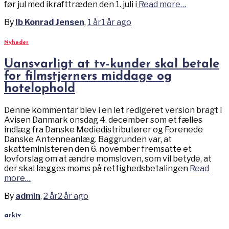
før jul med ikrafttræden den 1. juli i
Read more…
By
Ib Konrad Jensen
,
1 år
1 år
ago
Nyheder
Uansvarligt at tv-kunder skal betale
for filmstjerners middage og
hotelophold
Denne kommentar blev i en let redigeret version bragt i
Avisen Danmark onsdag 4. december som et fælles
indlæg fra Danske Mediedistributører og Forenede
Danske Antenneanlæg. Baggrunden var, at
skatteministeren den 6. november fremsatte et
lovforslag om at ændre momsloven, som vil betyde, at
der skal lægges moms på rettighedsbetalingen
Read
more…
By
admin
,
2 år
2 år
ago
arkiv