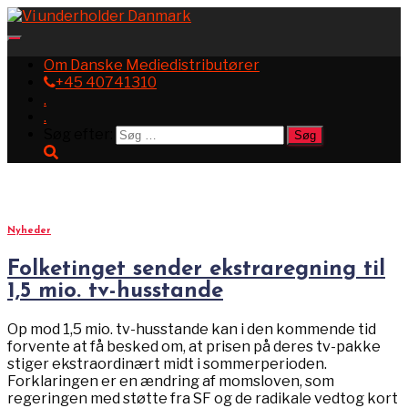
Toggle
Navigation
Om Danske Mediedistributører
+45 40741310
.
.
Søg efter:
moms
Nyheder
Folketinget sender ekstraregning til
1,5 mio. tv-husstande
Op mod 1,5 mio. tv-husstande kan i den kommende tid
forvente at få besked om, at prisen på deres tv-pakke
stiger ekstraordinært midt i sommerperioden.
Forklaringen er en ændring af momsloven, som
regeringen med støtte fra SF og de radikale vedtog kort