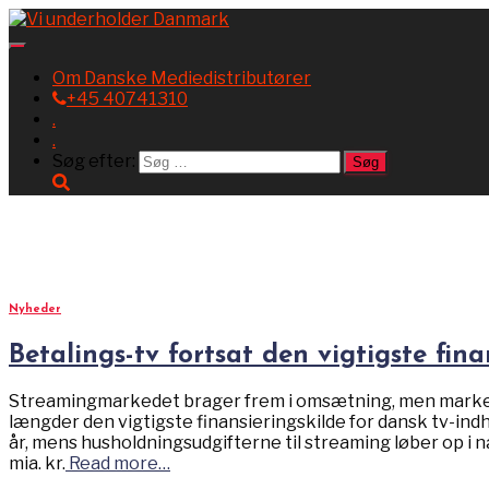
Toggle
Navigation
Om Danske Mediedistributører
+45 40741310
.
.
Søg efter:
april 2023
Nyheder
Betalings-tv fortsat den vigtigste fina
Streamingmarkedet brager frem i omsætning, men markedet
længder den vigtigste finansieringskilde for dansk tv-indh
år, mens husholdningsudgifterne til streaming løber op i næ
mia. kr.
Read more…