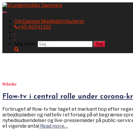
Toggle
Navigation
Om Danske Mediedistributører
+45 40741310
.
.
Søg efter:
april 2020
Nyheder
Flow-tv i central rolle under corona-kr
Forbruget af flow-tv har taget et markant hop efter reger
arbejdspladser og natteliv i et forsøg på at begrænse sp
nyhedsudsendelser og live-pressemøder på public-service 
et vigende antal
Read more…