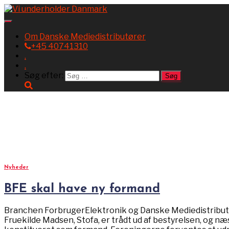
Toggle
Navigation
Om Danske Mediedistributører
+45 40741310
.
.
Søg efter:
december 2017
Nyheder
BFE skal have ny formand
Branchen ForbrugerElektronik og Danske Mediedistributør
Fruekilde Madsen, Stofa, er trådt ud af bestyrelsen, og 