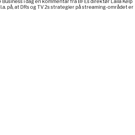
ke Business i dag en kommentar fra BFEs direktør Laila Kelp
a. på, at DRs og TV 2s strategier på streaming-området er