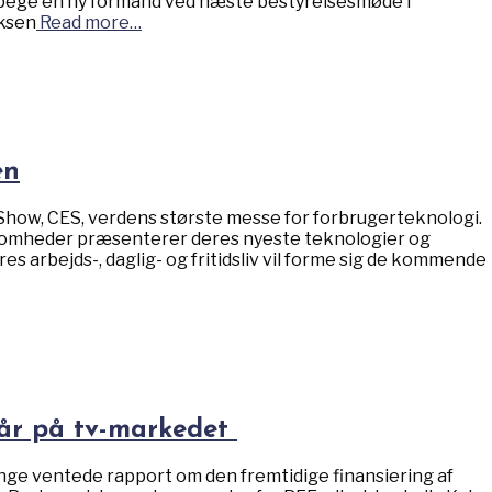
pege en ny formand ved næste bestyrelsesmøde i
iksen
Read more…
en
 Show, CES, verdens største messe for forbrugerteknologi.
ksomheder præsenterer deres nyeste teknologier og
s arbejds-, daglig- og fritidsliv vil forme sig de kommende
kår på tv-markedet
nge ventede rapport om den fremtidige finansiering af