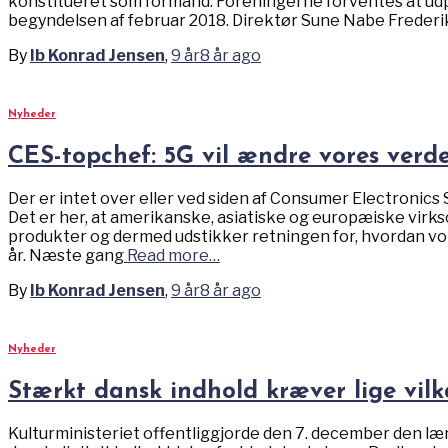
konstitueret som formand. Foreningerne forventes at ud
begyndelsen af februar 2018. Direktør Sune Nabe Freder
By
Ib Konrad Jensen
,
9 år
8 år
ago
Nyheder
CES-topchef: 5G vil ændre vores verd
Der er intet over eller ved siden af Consumer Electronics
Det er her, at amerikanske, asiatiske og europæiske vir
produkter og dermed udstikker retningen for, hvordan vore
år. Næste gang
Read more…
By
Ib Konrad Jensen
,
9 år
8 år
ago
Nyheder
Stærkt dansk indhold kræver lige vil
Kulturministeriet offentliggjorde den 7. december den læ