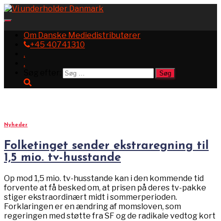
Toggle
Navigation
Om Danske Mediedistributører
+45 40741310
.
.
Søg efter:
marts 2025
Nyheder
Folketinget sender ekstraregning til
1,5 mio. tv-husstande
Op mod 1,5 mio. tv-husstande kan i den kommende tid
forvente at få besked om, at prisen på deres tv-pakke
stiger ekstraordinært midt i sommerperioden.
Forklaringen er en ændring af momsloven, som
regeringen med støtte fra SF og de radikale vedtog kort