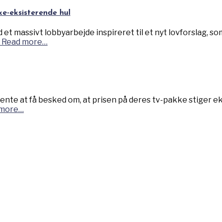
ke-eksisterende hul
massivt lobbyarbejde inspireret til et nyt lovforslag, som
Read more…
ente at få besked om, at prisen på deres tv-pakke stiger 
more…