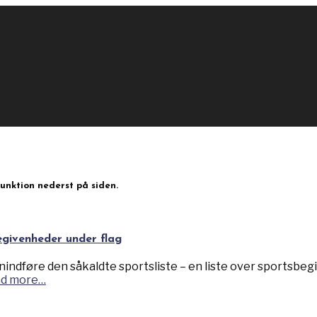
unktion nederst på siden.
egivenheder under flag
enindføre den såkaldte sportsliste – en liste over sportsbeg
d more…