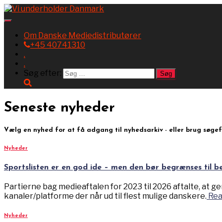
Toggle
Navigation
Om Danske Mediedistributører
+45 40741310
.
.
Søg efter:
Seneste nyheder
Vælg en nyhed for at få adgang til nyhedsarkiv - eller brug søgef
Nyheder
Sportslisten er en god ide – men den bør begrænses til b
Partierne bag medieaftalen for 2023 til 2026 aftalte, at g
kanaler/platforme der når ud til flest mulige danskere.
Rea
Nyheder