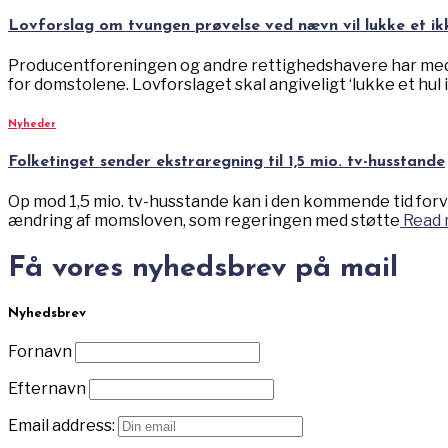
Lovforslag om tvungen prøvelse ved nævn vil lukke et ik
Producentforeningen og andre rettighedshavere har med et 
for domstolene. Lovforslaget skal angiveligt ‘lukke et hul i
Nyheder
Folketinget sender ekstraregning til 1,5 mio. tv-husstande
Op mod 1,5 mio. tv-husstande kan i den kommende tid forv
ændring af momsloven, som regeringen med støtte
Read 
Få vores nyhedsbrev på mail
Nyhedsbrev
Fornavn
Efternavn
Email address: