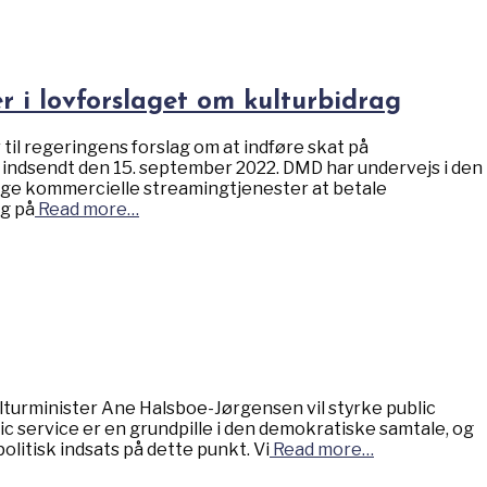
r i lovforslaget om kulturbidrag
il regeringens forslag om at indføre skat på
indsendt den 15. september 2022. DMD har undervejs i den
gge kommercielle streamingtjenester at betale
ng på
Read more…
lturminister Ane Halsboe-Jørgensen vil styrke public
ic service er en grundpille i den demokratiske samtale, og
itisk indsats på dette punkt. Vi
Read more…