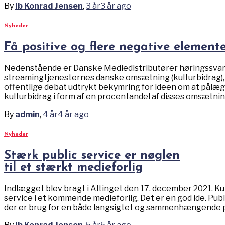
By
Ib Konrad Jensen
,
3 år
3 år
ago
Nyheder
Få positive og flere negative elemente
Nedenstående er Danske Mediedistributører høringssvar t
streamingtjenesternes danske omsætning (kulturbidrag), 
offentlige debat udtrykt bekymring for ideen om at pålæ
kulturbidrag i form af en procentandel af disses omsætni
By
admin
,
4 år
4 år
ago
Nyheder
Stærk public service er nøglen
til et stærkt medieforlig
Indlægget blev bragt i Altinget den 17. december 2021. Ku
service i et kommende medieforlig. Det er en god ide. Publ
der er brug for en både langsigtet og sammenhængende pol