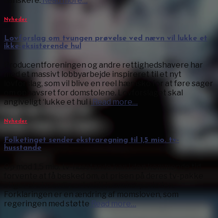
danskere.
Read more…
Nyheder
Lovforslag om tvungen prøvelse ved nævn vil lukke et
ikke-eksisterende hul
Producentforeningen og andre rettighedshavere har
med et massivt lobbyarbejde inspireret til et nyt
lovforslag, som vil blive en reel hæmsko for at føre sager
om ophavsret for domstolene. Lovforslaget skal
angiveligt ‘lukke et hul i
Read more…
Nyheder
Folketinget sender ekstraregning til 1,5 mio. tv-
husstande
Op mod 1,5 mio. tv-husstande kan i den kommende tid
forvente at få besked om, at prisen på deres tv-pakke
stiger ekstraordinært midt i sommerperioden.
Forklaringen er en ændring af momsloven, som
regeringen med støtte
Read more…