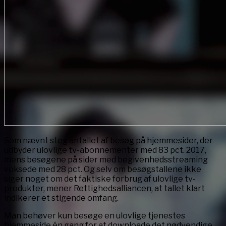
Som nævnt steg antallet af besøg på hjemmesider, der
udbyder ulovlige tv-abonnementer med 83 pct. 2017,
mens besøgene på sider med begivenhedsstreaming
voksede med 28 pct. Og selv om besøgstallene ikke
siger noget om det faktiske forbrug af ulovlige tv-
produkter, mener Rettighedsalliancen, at tallet klart
indikerer et stigende omfang.
Man behøver kun besøge en ulovlige tjenestes
hjemmeside én gang for at downloade det nødvendige