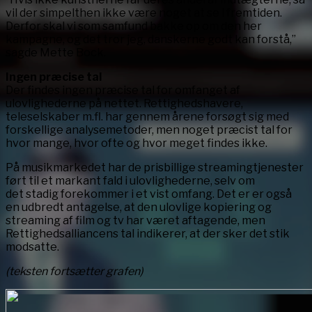
vil der simpelthen ikke være noget at se i fremtiden.
Derfor skal vi som samfund bakke op om den her
kampagne, og det tror jeg, danskerne godt kan forstå,”
sagde Mette Bock.
Ingen præcise tal
Der findes ingen præcise tal for omfanget af
ulovlighederne på nettet. Rettighedshavere,
teleselskaber m.fl. har gennem årene forsøgt sig med
forskellige analysemetoder, men noget præcist tal for
hvor mange, hvor ofte og hvor meget findes ikke.
På musikmarkedet har de prisbillige streamingtjenester
ført til et markant fald i ulovlighederne, selv om
det stadig forekommer i et vist omfang. Det er er også
en udbredt antagelse, at den ulovlige kopiering og
streaming af film og tv har været aftagende, men
Rettighedsalliancens tal indikerer, at der sker det stik
modsatte.
(teksten fortsætter grafen)