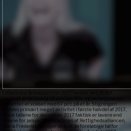
I alliancens årsrapport for 2017 hedder det, at det
samlede antal besøg på ulovlige film- og serietjenester
på nettet er vokset med 67 pct. på et år. Stigningen
skyldes primært meget aktivitet i første halvdel af 2017,
mens tallene for december 2017 faktisk er lavere end
tallene for januar 2016. Lederen af Rettighedsalliancen,
Maria Fredenslund, siger dog, at de foreløbige tal for