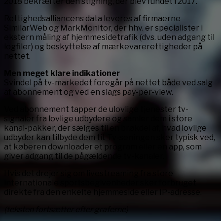
2018 bekræfter den stigning, der blev fundet i 2017.
Rettighedsalliancens data leveres af firmaerne
SimilarWeb og MarkMonitor, der hhv. er specialister i
ekstern måling af hjemmesidetrafik (dvs. uden adgang til
logfiler) og beskyttelse af mærkevarerettigheder på
nettet.
Men meget klare indikationer
Svindel på tv-markedet foregår på nettet både ved salg
af abonnement og ved en slags pay-per-view.
Ved abonnement tapper de ulovlige tjenester tv-
signaler fra lovlige udbydere og samler dem i store
kanal-pakker, der sælges til en brøkdel af, hvad lovlige
udbyder kan tilbyde dem til. Tv-seningen sker typisk ved,
at køberen downloader et program eller en app, som
giver adgang til de pågældende tv-kanaler.
Hvis det drejer sig om livestreaming fra store
internationale sportsbegivenheder sker forbruget
direkte fra den enkelte hjemmeside eller IP-adresse.
(teksten fortsætter efter graferne)