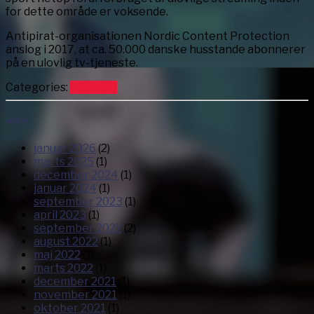
for dette område er voksende.
Antipirat-organisationen Nordic Content Protection
anslog i 2017, at ca. 50.000 danske husstande abonnerer
på en ulovlig tv-tjeneste.
Categories:
Nyheder
arkiv
januar 2026
(2)
marts 2025
(1)
december 2024
(1)
januar 2024
(1)
september 2023
(1)
april 2023
(1)
september 2022
(2)
august 2022
(1)
maj 2022
(1)
marts 2022
(1)
december 2021
(1)
november 2021
(1)
oktober 2021
(1)