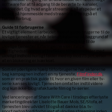
software for at få adgang til de berørte tv-kanaler,
hedder det. Og hvad angår streaming, så afspejler et
besøg på hjemmeside med streaming ofte også et
faktisk forbrug.
Guide til forbrugerne
Et vigtigt element i arbejdet med at guide brugerne til de
lovlige tjenester er, når teleselskaberne på baggrund af
domstolskendelser blokerer for netadgang til de
ulovlige tjenester. Erfaringerne viser ifølge
Rettighedsalliancen, at trafikken til hjemmesider med
ulovligt indhold hurtigt falder med op mod 75 pct., efter
at en blokering er iværksat.
Som en yderligere hjælp til forbrugerne har aktørerne
bag kampagnen indført en ny tjeneste,
FilmFinder.dk
,
som er en praktisk guide til, hvor en given film eller tv-
serie kan ses lovligt. Tjenesten omfatter indtil videre
dog kun ikke-biografaktuelle film og tv-serier.
Ved lanceringen af Share With Care i tirsdags efterlyste
marketingdirektør Liselotte Bauer Mols, SE/Stofa, at
tjenesten blev udvidet til også at dække bl.a. tv-
sport netop fordi forbruget af ulovlige streaming inden