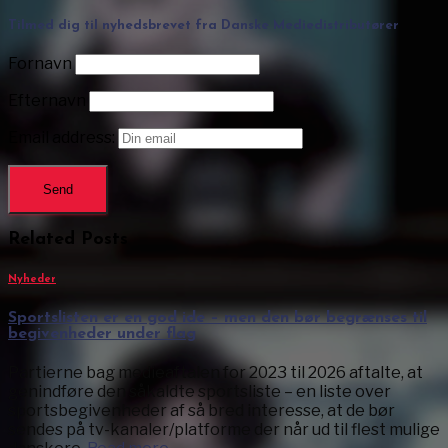
Tilmed dig til nyhedsbrevet fra Danske Mediedistributører
Fornavn
Efternavn
Email address:
Related Posts
Nyheder
Sportslisten er en god ide – men den bør begrænses til
begivenheder under flag
Partierne bag medieaftalen for 2023 til 2026 aftalte, at
genindføre den såkaldte sportsliste – en liste over
sportsbegivenheder af så bred interesse, at de bør
sendes på tv-kanaler/platforme der når ud til flest mulige