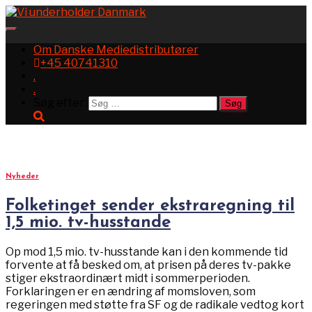
Toggle
Navigation
Om Danske Mediedistributører
+45 40741310
.
.
Søg efter:
tv-pakker
Nyheder
Folketinget sender ekstraregning til
1,5 mio. tv-husstande
Op mod 1,5 mio. tv-husstande kan i den kommende tid
forvente at få besked om, at prisen på deres tv-pakke
stiger ekstraordinært midt i sommerperioden.
Forklaringen er en ændring af momsloven, som
regeringen med støtte fra SF og de radikale vedtog kort