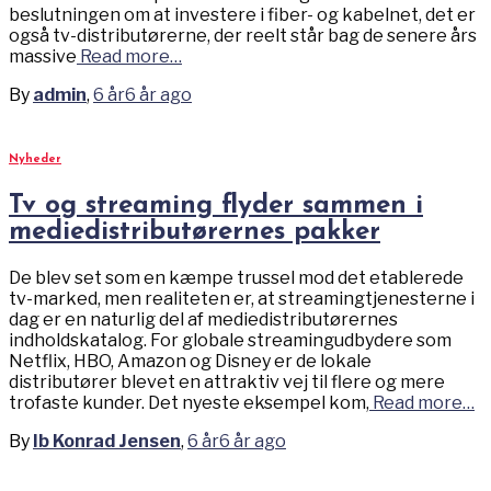
beslutningen om at investere i fiber- og kabelnet, det er
også tv-distributørerne, der reelt står bag de senere års
massive
Read more…
By
admin
,
6 år
6 år
ago
Nyheder
Tv og streaming flyder sammen i
mediedistributørernes pakker
De blev set som en kæmpe trussel mod det etablerede
tv-marked, men realiteten er, at streamingtjenesterne i
dag er en naturlig del af mediedistributørernes
indholdskatalog. For globale streamingudbydere som
Netflix, HBO, Amazon og Disney er de lokale
distributører blevet en attraktiv vej til flere og mere
trofaste kunder. Det nyeste eksempel kom,
Read more…
By
Ib Konrad Jensen
,
6 år
6 år
ago