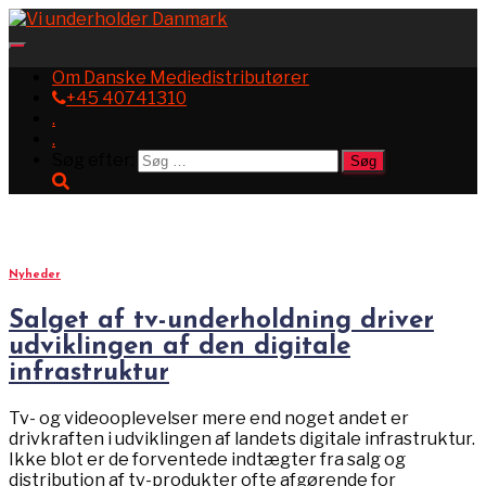
Toggle
Navigation
Om Danske Mediedistributører
+45 40741310
.
.
Søg efter:
Stofa
Nyheder
Salget af tv-underholdning driver
udviklingen af den digitale
infrastruktur
Tv- og videooplevelser mere end noget andet er
drivkraften i udviklingen af landets digitale infrastruktur.
Ikke blot er de forventede indtægter fra salg og
distribution af tv-produkter ofte afgørende for