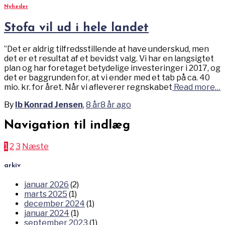
Nyheder
Stofa vil ud i hele landet
”Det er aldrig tilfredsstillende at have underskud, men
det er et resultat af et bevidst valg. Vi har en langsigtet
plan og har foretaget betydelige investeringer i 2017, og
det er baggrunden for, at vi ender med et tab på ca. 40
mio. kr. for året. Når vi afleverer regnskabet
Read more…
By
Ib Konrad Jensen
,
8 år
8 år
ago
Navigation til indlæg
1
2
3
Næste
arkiv
januar 2026
(2)
marts 2025
(1)
december 2024
(1)
januar 2024
(1)
september 2023
(1)