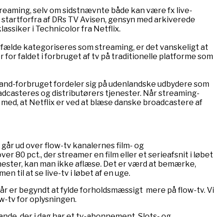
treaming, selv om sidstnævnte både kan være fx live-
startforfra af DRs TV Avisen, gensyn med arkiverede
assiker i Technicolor fra Netflix.
tilfælde kategoriseres som streaming, er det vanskeligt at
for faldet i forbruget af tv på traditionelle platforme som
mand-forbruget fordeler sig på udenlandske udbydere som
dcasteres og distributørers tjenester. Når streaming-
med, at Netflix er ved at blæse danske broadcastere af
 går ud over flow-tv kanalernes film- og
r 80 pct., der streamer en film eller et serieafsnit i løbet
enester, kan man ikke aflæse. Det er værd at bemærke,
 til at se live-tv i løbet af en uge.
 år er begyndt at fylde forholdsmæssigt mere på flow-tv. Vi
w-tv for oplysningen.
stande, der i dag har et tv-abonnement. Slots- og