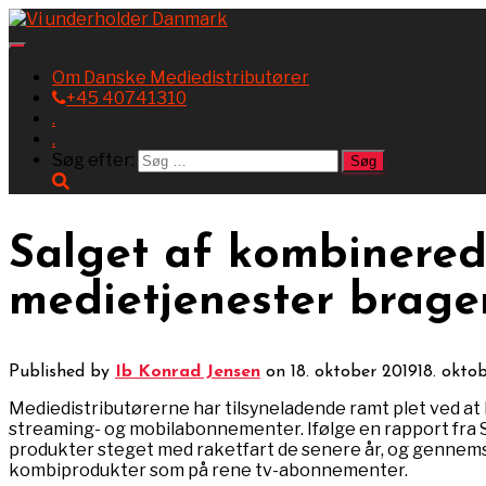
Toggle
Navigation
Om Danske Mediedistributører
+45 40741310
.
.
Søg efter:
Salget af kombinered
medietjenester brager
Published by
Ib Konrad Jensen
on
18. oktober 2019
18. okto
Mediedistributørerne har tilsyneladende ramt plet ved at 
streaming- og mobilabonnementer. Ifølge en rapport fra S
produkter steget med raketfart de senere år, og gennem
kombiprodukter som på rene tv-abonnementer.