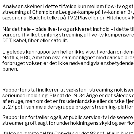
Analysen skelner i dette tilfælde kun mellem flow-tv og s
streaming af Champions League-kampe på tv-kanalen 3+, 
sæsoner af Badehotellet på TV 2 Play eller en Hitchcock-kl
Når det hele – både live-tv og arkiveret indhold – i dette 
vurdere i hvilket omfang streaming af live-tv kompenserer 
DTT, kabel, fiber eller satellit.
Ligeledes kan rapporten heller ikke vise, hvordan on de
Netflix, HBO, Amazon osv., sammenlignet med danske broa
forbruget vokser, er det ikke nødvendigvis ensbetydende 
banen.
Rapportens tal indikerer, at væksten i streaming nok især
serieunderholdning. Blandt de 19-34 årige er det således ove
af en uge, men om det er fra udenlandske eller danske tj
at 27 pct. i samme aldersgruppe bruger streaming-platformen
Rapporten fortæller også, at public service-tv i de senere
streamer groft sagt for underholdningens skyld og ser flo
Ifølge de nyeste tal fra Copydan er det 82 pct. af alle hus