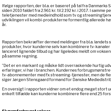
Ifølge rapporten, der bl.a. er baseret på tal fra Danmarks
siden 2010 faldet fra 2.961 kr. til 2.192 kr. i 2017. I samme
teletjenester med medieindhold som tv og streamingtjenester
udviklingen vil kombi-produkterne formentlig allerede h
år.
Rapporten bekræfter dermed meldinger fra bl.a. landets s
produkter, hvor kunderne selv kan kombinere tv-kanaler me
lanceret lignende tilbud og har ligeledes meldt om voksend
på samme regning.
”Det er en markant og måske lidt overraskende hurtig udv
erfaringer, vi har i branchen. Kundernes forbrugsmønstre
tv-abonnementer med fx streaming-tjenester, men de fles
siger Jørgen Stensgaard formand for Danske Mediedistrib
En oversigt i rapporten vidner om et endog meget stort u
enkelt tilfælde kan kunderne kombinere flere end 25 fors