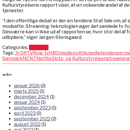
Kulturstyrelsens rapport viser, at en voksende andel af
tjenester.
“I den offentlige debat er der en tendens til at tale om, 
modsatte. Streaming-teknologien øger det samlede tv-fo
Desværre kan vi ikke ud af rapporten se, hvor stor del af fo
udbydere,” siger Jørgen Stensgaard.
Categories:
Nyheder
Tags:
3+
DRTV
flow-tv
HBO
mediepolitik
medietendenser
me
Danmark
NENT
Netflix
Slots- og Kulturstyrelsen
streaming
arkiv
januar 2026
(2)
marts 2025
(1)
december 2024
(1)
januar 2024
(1)
september 2023
(1)
april 2023
(1)
september 2022
(2)
august 2022
(1)
maj 2022
(1)