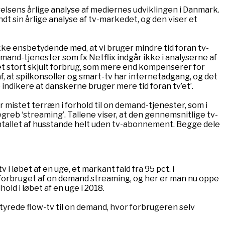
elsens årlige analyse af mediernes udviklingen i Danmark.
 sin årlige analyse af tv-markedet, og den viser et
ikke ensbetydende med, at vi bruger mindre tid foran tv-
and-tjenester som fx Netflix indgår ikke i analyserne af
t stort skjult forbrug, som mere end kompenserer for
f, at spilkonsoller og smart-tv har internetadgang, og det
 indikere at danskerne bruger mere tid foran tv’et’.
 mistet terræn i forhold til on demand-tjenester, som i
eb ‘streaming’. Tallene viser, at den gennemsnitlige tv-
 antallet af husstande helt uden tv-abonnement. Begge dele
tv i løbet af en uge, et markant fald fra 95 pct. i
forbruget af on demand streaming, og her er man nu oppe
hold i løbet af en uge i 2018.
dsstyrede flow-tv til on demand, hvor forbrugeren selv