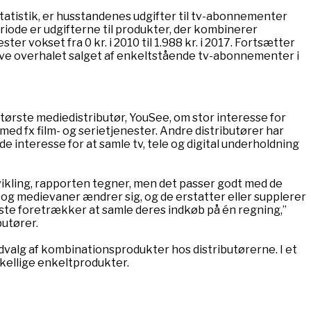
 Statistik, er husstandenes udgifter til tv-abonnementer
 periode er udgifterne til produkter, der kombinerer
 vokset fra 0 kr. i 2010 til 1.988 kr. i 2017. Fortsætter
ave overhalet salget af enkeltstående tv-abonnementer i
tørste mediedistributør, YouSee, om stor interesse for
d fx film- og serietjenester. Andre distributører har
e interesse for at samle tv, tele og digital underholdning
ikling, rapporten tegner, men det passer godt med de
 og medievaner ændrer sig, og de erstatter eller supplerer
te foretrækker at samle deres indkøb på én regning,”
utører.
dvalg af kombinationsprodukter hos distributørerne. I et
kellige enkeltprodukter.