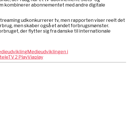
 dem kombinerer abonnementet med andre digitale
at streaming udkonkurrerer tv, men rapporten viser reelt det
rbrug, men skaber også et andet forbrugsmønster.
rbruget, der flytter sig fra danske til internationale
dieudvikling
Medieudviklingen i
tele
TV 2 Play
Viaplay