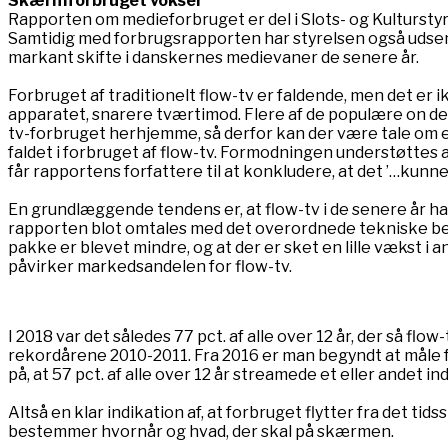
Skærmforbruget vokser
Rapporten om medieforbruget er del i Slots- og Kulturstyr
Samtidig med forbrugsrapporten har styrelsen også udsendt
markant skifte i danskernes medievaner de senere år.
Forbruget af traditionelt flow-tv er faldende, men det er 
apparatet, snarere tværtimod. Flere af de populære on dem
tv-forbruget herhjemme, så derfor kan der være tale om e
faldet i forbruget af flow-tv. Formodningen understøttes a
får rapportens forfattere til at konkludere, at det ’…kunne
En grundlæggende tendens er, at flow-tv i de senere år har
rapporten blot omtales med det overordnede tekniske begr
pakke er blevet mindre, og at der er sket en lille vækst i
påvirker markedsandelen for flow-tv.
I 2018 var det således 77 pct. af alle over 12 år, der så flow-
rekordårene 2010-2011. Fra 2016 er man begyndt at måle 
på, at 57 pct. af alle over 12 år streamede et eller andet ind
Altså en klar indikation af, at forbruget flytter fra det ti
bestemmer hvornår og hvad, der skal på skærmen.