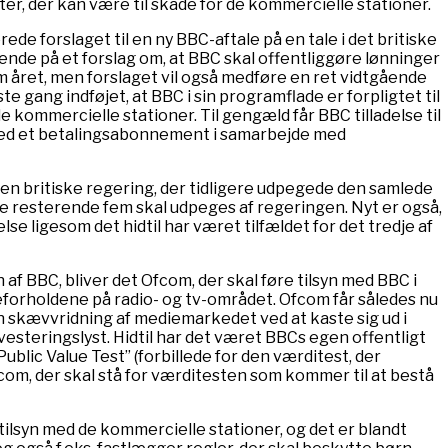
eter, der kan være til skade for de kommercielle stationer.
e forslaget til en ny BBC-aftale på en tale i det britiske
nde på et forslag om, at BBC skal offentliggøre lønninger
m året, men forslaget vil også medføre en ret vidtgående
e gang indføjet, at BBC i sin programflade er forpligtet til
de kommercielle stationer. Til gengæld får BBC tilladelse til
, med et betalingsabonnement i samarbejde med
en britiske regering, der tidligere udpegede den samlede
e resterende fem skal udpeges af regeringen. Nyt er også,
se ligesom det hidtil har været tilfældet for det tredje af
f BBC, bliver det Ofcom, der skal føre tilsyn med BBC i
nceforholdene på radio- og tv-området. Ofcom får således nu
i en skævvridning af mediemarkedet ved at kaste sig ud i
esteringslyst. Hidtil har det været BBCs egen offentligt
blic Value Test” (forbillede for den værditest, der
com, der skal stå for værditesten som kommer til at bestå
tilsyn med de kommercielle stationer, og det er blandt