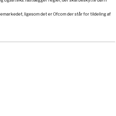
g også f.eks. fastlægger regler, der skal beskytte børn
rkedet, ligesom det er Ofcom der står for tildeling af