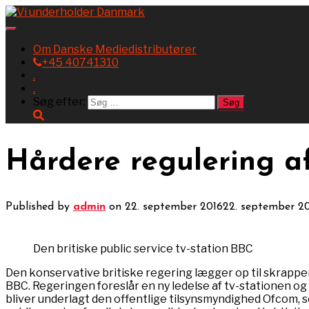
Toggle
Navigation
Om Danske Mediedistributører
+45 40741310
.
.
Søg efter:
Hårdere regulering a
Published by
admin
on
22. september 2016
22. september 2
Den britiske public service tv-station BBC
Den konservative britiske regering lægger op til skrappere
BBC. Regeringen foreslår en ny ledelse af tv-stationen og st
bliver underlagt den offentlige tilsynsmyndighed Ofcom, som