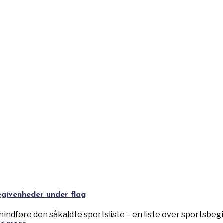
egivenheder under flag
enindføre den såkaldte sportsliste – en liste over sportsbeg