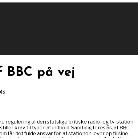
f BBC på vej
016
 regulering af den statslige britiske radio- og tv-station
iller krav til typen af indhold. Samtidig foreslås, at BBC
 får det fulde ansvar for, at stationen lever op til sine